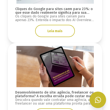
Cliques do Google para sites caem para 23%: o
que esse dado realmente significa para sua
estratégia digital?
Os cliques do Google para sites caíram para
apenas 23%. Entenda o impacto dos AI Overviews,
do GEO e o que muda para SEO, tráfego e mais.
Leia mais
Desenvolvimento de site: agência, freelancer ou
plataforma? A escolha errada pode custar mais
do que você imagina
Descubra quando vale contratar uma agência, um
freelancer ou usar uma plataforma pronta para
desenvolver seu site e evitar custos ocultos.