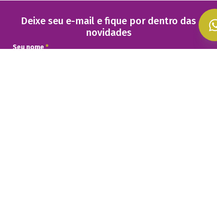
Deixe seu e-mail e fique por dentro das
novidades
Seu nome
*
Seu melhor e-mail
*
Ao informar meus dados, eu concordo com a
Política de
Privacidade
e concordo em receber comunicações.
Cadastrar