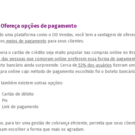
– Ofereça opções de pagamento
do uma plataforma como o OD Vendas, você tem a vantagem de ofere
ros
meios de pagamento
para seus clientes.
ora o cartão de crédito seja muito popular nas compras online no Bra
 das pessoas que compram online preferem essa forma de pagamen
eto bancário ainda surpreende. Cerca de
52% dos usuários
fizeram um
pra online cujo método de pagamento escolhido foi o boleto bancário
 também existem outras opções:
Cartão de débito
Pix
Link de pagamento
ão, para ter uma gestão de cobrança eficiente, permita que seus clien
sam escolher a forma que mais os agradam.