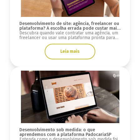
Desenvolvimento de site: agência, freelancer ou
plataforma? A escolha errada pode custar mais
do que você imagina
Descubra quando vale contratar uma agência, um
freelancer ou usar uma plataforma pronta para
desenvolver seu site e evitar custos ocultos.
Leia mais
Desenvolvimento sob medida: o que
aprendemos com a plataforma PadocariaSP
Entenda como o desenvolvimento sob medida foi