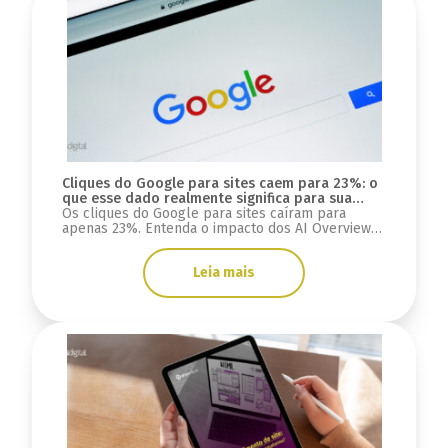
Cliques do Google para sites caem para 23%: o
que esse dado realmente significa para sua
estratégia digital?
Os cliques do Google para sites caíram para
apenas 23%. Entenda o impacto dos AI Overviews,
do GEO e o que muda para SEO, tráfego e mais.
Leia mais