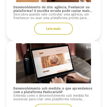
Desenvolvimento de site: agência, freelancer ou
plataforma? A escolha errada pode custar mais
do que você imagina
Descubra quando vale contratar uma agência, um
freelancer ou usar uma plataforma pronta para
desenvolver seu site e evitar custos ocultos.
Leia mais
Desenvolvimento sob medida: o que aprendemos
com a plataforma PadocariaSP
Entenda como o desenvolvimento sob medida foi
essencial para criar uma plataforma robusta,
escalável e preparada para crescimento.