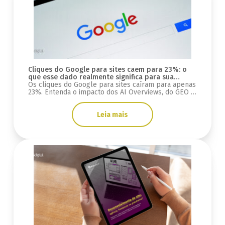
Cliques do Google para sites caem para 23%: o
que esse dado realmente significa para sua
estratégia digital?
Os cliques do Google para sites caíram para apenas
23%. Entenda o impacto dos AI Overviews, do GEO e
o que muda para SEO, tráfego e mais.
Leia mais