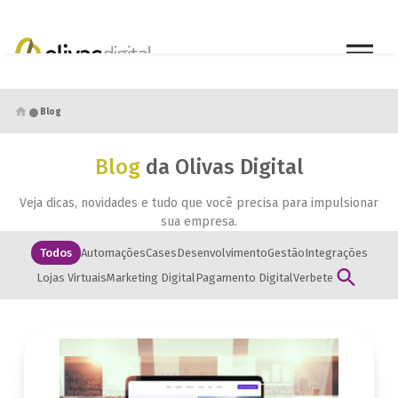
●
Blog
Blog
da Olivas Digital
Veja dicas, novidades e tudo que você precisa para impulsionar
sua empresa.
Todos
Automações
Cases
Desenvolvimento
Gestão
Integrações
Lojas Virtuais
Marketing Digital
Pagamento Digital
Verbete