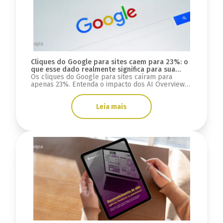
Cliques do Google para sites caem para 23%: o
que esse dado realmente significa para sua
estratégia digital?
Os cliques do Google para sites caíram para
apenas 23%. Entenda o impacto dos AI Overviews,
do GEO e o que muda para SEO, tráfego e mais.
Leia mais