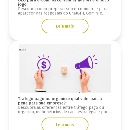
GEO para e-commerce: vender nas IAs é o novo
jogo
Descubra como preparar seu e-commerce para
aparecer nas respostas do ChatGPT, Gemini e
Google AI Overviews usando estratégias de GEO e
SEO.
Leia mais
Tráfego pago ou orgânico: qual vale mais a
pena para sua empresa?
Descubra as diferenças entre tráfego pago ou
orgânico, os benefícios de cada estratégia e por
que integrar SEO, GEO e mídia paga.
Leia mais