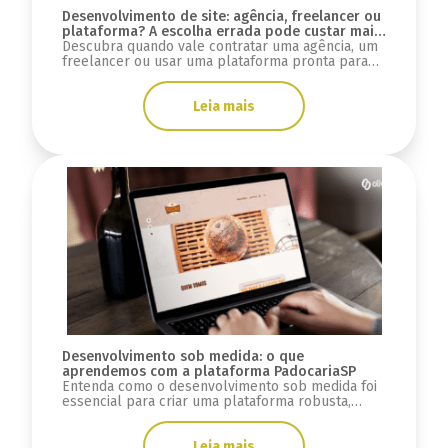
Desenvolvimento de site: agência, freelancer ou
plataforma? A escolha errada pode custar mais
do que você imagina
Descubra quando vale contratar uma agência, um
freelancer ou usar uma plataforma pronta para
desenvolver seu site e evitar custos ocultos.
Leia mais
Desenvolvimento sob medida: o que
aprendemos com a plataforma PadocariaSP
Entenda como o desenvolvimento sob medida foi
essencial para criar uma plataforma robusta,
escalável e preparada para crescimento.
Leia mais