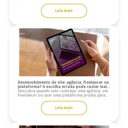
do GEO e o que muda para SEO, tráfego e mais.
Leia mais
Desenvolvimento de site: agência, freelancer ou
plataforma? A escolha errada pode custar mais
do que você imagina
Descubra quando vale contratar uma agência, um
freelancer ou usar uma plataforma pronta para
desenvolver seu site e evitar custos ocultos.
Leia mais