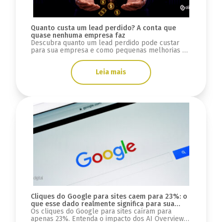
Quanto custa um lead perdido? A conta que
quase nenhuma empresa faz
Descubra quanto um lead perdido pode custar
para sua empresa e como pequenas melhorias na
conversão podem gerar milhares de reais.
Leia mais
Cliques do Google para sites caem para 23%: o
que esse dado realmente significa para sua
estratégia digital?
Os cliques do Google para sites caíram para
apenas 23%. Entenda o impacto dos AI Overviews,