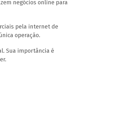
fazem negócios online para
iais pela internet de
única operação.
l. Sua importância é
er.