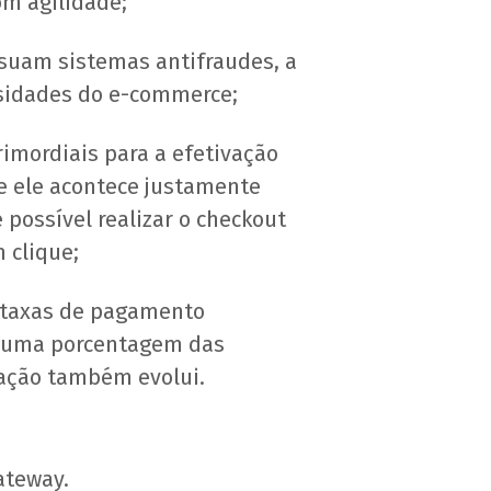
om agilidade;
uam sistemas antifraudes, a
ssidades do e-commerce;
mordiais para a efetivação
e ele acontece justamente
possível realizar o checkout
 clique;
s taxas de pagamento
e uma porcentagem das
ação também evolui.
ateway.