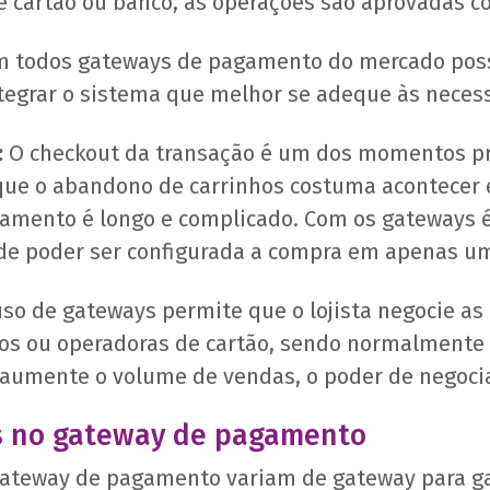
e cartão ou banco, as operações são aprovadas c
 todos gateways de pagamento do mercado poss
ntegrar o sistema que melhor se adeque às nece
:
O checkout da transação é um dos momentos pri
que o abandono de carrinhos costuma acontecer 
amento é longo e complicado. Com os gateways é 
de poder ser configurada a compra em apenas um
so de gateways permite que o lojista negocie a
os ou operadoras de cartão, sendo normalment
 aumente o volume de vendas, o poder de negoci
s no gateway de pagamento
 gateway de pagamento variam de gateway para g