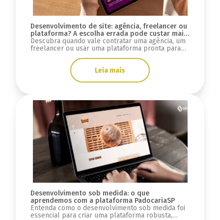
Desenvolvimento de site: agência, freelancer ou
plataforma? A escolha errada pode custar mais
do que você imagina
Descubra quando vale contratar uma agência, um
freelancer ou usar uma plataforma pronta para
desenvolver seu site e evitar custos ocultos.
Leia mais
Desenvolvimento sob medida: o que
aprendemos com a plataforma PadocariaSP
Entenda como o desenvolvimento sob medida foi
essencial para criar uma plataforma robusta,