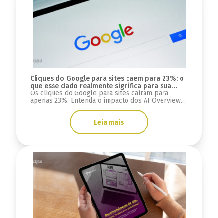
Cliques do Google para sites caem para 23%: o
que esse dado realmente significa para sua
estratégia digital?
Os cliques do Google para sites caíram para
apenas 23%. Entenda o impacto dos AI Overviews,
do GEO e o que muda para SEO, tráfego e mais.
Leia mais