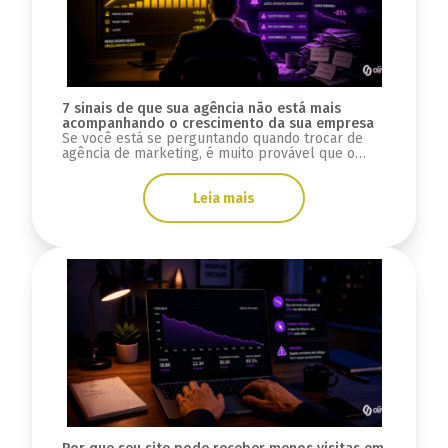
7 sinais de que sua agência não está mais
acompanhando o crescimento da sua empresa
Se você está se perguntando quando trocar de
agência de marketing, é muito provável que o
problema não tenha começado agora.
Normalmente, essa sensação aparece aos poucos.
Leia mais
Primeiro vem a impressão de que o marketing
perdeu velocidade. Depois, as reuniões começam
a parecer repetitivas, os relatórios deixam de
trazer clareza e o crescimento já não […]