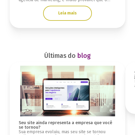
problema não tenha começado agora.
Normalmente, essa sensação aparece aos poucos.
Leia mais
Primeiro vem a impressão de que o marketing
perdeu velocidade. Depois, as reuniões começam
a parecer repetitivas, os relatórios deixam de
trazer clareza e o crescimento já não […]
Últimas do
blog
Seu site ainda representa a empresa que você
se tornou?
Sua empresa evoluiu, mas seu site se tornou