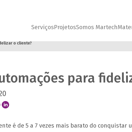
Serviços
Projetos
Somos Martech
Mater
lizar o cliente?
tomações para fideliz
20
ente é de 5 a 7 vezes mais barato do conquistar 