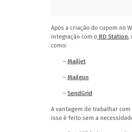
Após a criação do cupom no W
integração com o
RD Station
,
como:
–
Mailjet
–
Mailgun
–
SendGrid
A vantagem de trabalhar com i
isso é feito sem a necessidad