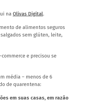
qui na
Olivas Digital
.
imento de alimentos seguros
 salgados sem glúten, leite,
-commerce e precisou se
– em média – menos de 6
do de quarentena:
ções em suas casas, em razão