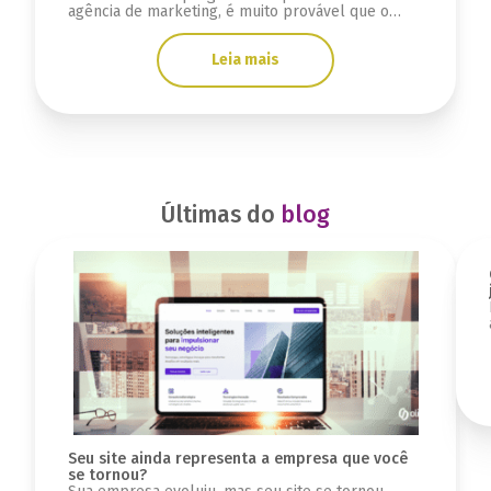
agência de marketing, é muito provável que o
problema não tenha começado agora.
Normalmente, essa sensação aparece aos poucos.
Leia mais
Primeiro vem a impressão de que o marketing
perdeu velocidade. Depois, as reuniões começam
a parecer repetitivas, os relatórios deixam de
trazer clareza e o crescimento já não […]
Últimas do
blog
Seu site ainda representa a empresa que você
se tornou?