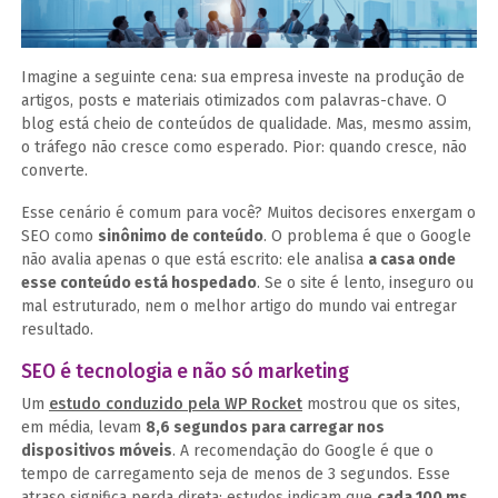
Imagine a seguinte cena: sua empresa investe na produção de
artigos, posts e materiais otimizados com palavras-chave. O
blog está cheio de conteúdos de qualidade. Mas, mesmo assim,
o tráfego não cresce como esperado. Pior: quando cresce, não
converte.
Esse cenário é comum para você? Muitos decisores enxergam o
SEO como
sinônimo de conteúdo
. O problema é que o Google
não avalia apenas o que está escrito: ele analisa
a casa onde
esse conteúdo está hospedado
. Se o site é lento, inseguro ou
mal estruturado, nem o melhor artigo do mundo vai entregar
resultado.
SEO é tecnologia e não só marketing
Um
estudo conduzido pela WP Rocket
mostrou que os sites,
em média, levam
8,6 segundos para carregar nos
dispositivos móveis
. A recomendação do Google é que o
tempo de carregamento seja de menos de 3 segundos. Esse
atraso significa perda direta: estudos indicam que
cada 100 ms