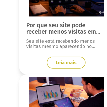
Por que seu site pode
receber menos visitas em
2026?
Seu site está recebendo menos
visitas mesmo aparecendo no
Google? Entenda como a IA e as
novas buscas impactam o tráfego
orgânico.
Leia mais