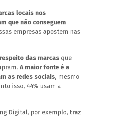
arcas locais nos
am que não conseguem
 essas empresas apostem nas
 respeito das marcas
que
ompram.
A maior fonte é a
m as redes sociais
, mesmo
anto isso, 44% usam a
ing Digital, por exemplo,
traz