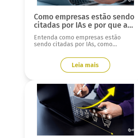
Como empresas estão sendo
citadas por IAs e por que a
sua não está
Entenda como empresas estão
sendo citadas por IAs, como
funciona a indexação em AI
Overviews, ChatGPT e Gemini, e o
que fazer para aparecer.
Leia mais