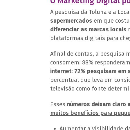
O Marketing Digital p
A pesquisa da Toluna e a Loca
supermercados
em que costu
diferenciar as marcas locais
n
plataformas digitais para cheg
Afinal de contas, a pesquisa
consomem: 88% responderam 
internet
:
72% pesquisam em s
percentual que leva em consi
televisão como fonte determi
Esses
números deixam claro a
muitos benefícios para pequ
Aumentar a visibilidade d