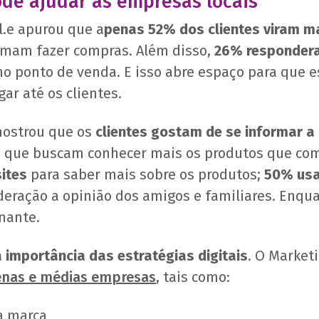
ode ajudar as empresas locais
l.e apurou que a
penas 52% dos clientes viram m
mam fazer compras. Além disso,
26% responder
o ponto de venda. E isso abre espaço para que
ar até os clientes.
 mostrou que os
clientes gostam de se informar a
que buscam conhecer mais os produtos que c
ites
para saber mais sobre os produtos;
50% usa
deração a opinião dos amigos e familiares. Enqu
nante.
 importância das estratégias digitais
. O Market
enas e médias empresas
, tais como:
a marca