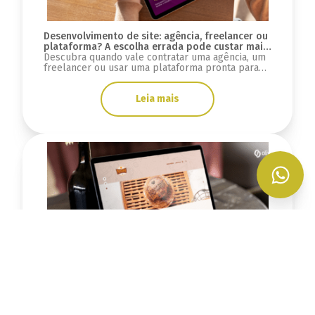
Desenvolvimento de site: agência, freelancer ou
plataforma? A escolha errada pode custar mais
do que você imagina
Descubra quando vale contratar uma agência, um
freelancer ou usar uma plataforma pronta para
desenvolver seu site e evitar custos ocultos.
Leia mais
Desenvolvimento sob medida: o que
aprendemos com a plataforma PadocariaSP
Entenda como o desenvolvimento sob medida foi
essencial para criar uma plataforma robusta,