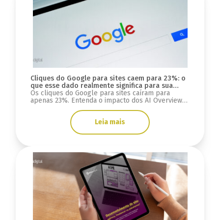
Cliques do Google para sites caem para 23%: o
que esse dado realmente significa para sua
estratégia digital?
Os cliques do Google para sites caíram para
apenas 23%. Entenda o impacto dos AI Overviews,
do GEO e o que muda para SEO, tráfego e mais.
Leia mais