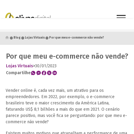
●
●
●
Blog
Lojas Virtuais
Por que meu e-commerce não vende?
Por que meu e-commerce não vende?
Lojas Virtuais
>
30/01/2023
Compartilhe
Vender online é, cada vez mais, um atrativo para os
empreendedores. Em 2022, por exemplo, o e-commerce
brasileiro teve o maior crescimento da América Latina,
faturando US$ 8,1 bilhões a mais do que em 2021. O cenário
parece positivo, mas você fica se perguntando: por que meu e-
commerce não vende?
Existem muitos motivos que atrapalham a performance de uma