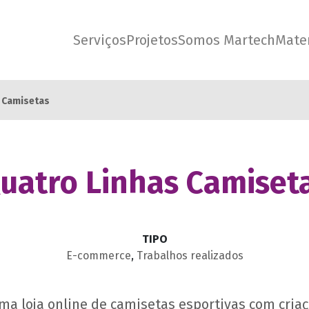
Serviços
Projetos
Somos Martech
Mater
 Camisetas
uatro Linhas Camiset
TIPO
E-commerce
,
Trabalhos realizados
ma loja online de camisetas esportivas com criaç