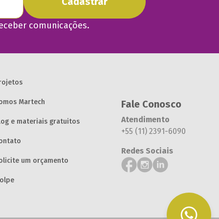
Cadastrar
eceber comunicações.
rojetos
omos Martech
Fale Conosco
Atendimento
log e materiais gratuitos
+55 (11) 2391-6090
ontato
Redes Sociais
olicite um orçamento
olpe