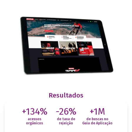
Resultados
+134%
-26%
+1M
acessos
de taxa de
de buscas no
orgânicos
rejeição
Guia de Aplicação