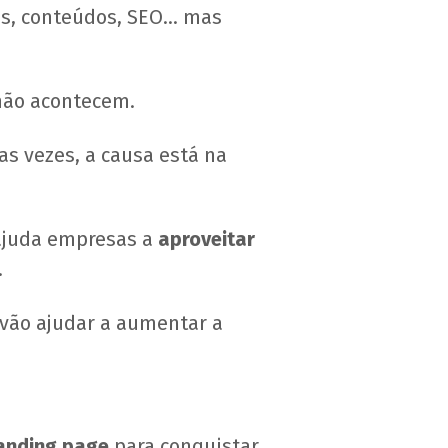
os, conteúdos, SEO… mas
não acontecem.
as vezes, a causa está na
 ajuda empresas a
aproveitar
.
 vão ajudar a aumentar a
s
anding page
para conquistar