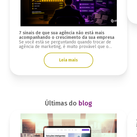
7 sinais de que sua agência não está mais
acompanhando o crescimento da sua empresa
Se você está se perguntando quando trocar de
agência de marketing, é muito provável que o
problema não tenha começado agora.
Normalmente, essa sensação aparece aos poucos.
Leia mais
Primeiro vem a impressão de que o marketing
perdeu velocidade. Depois, as reuniões começam
a parecer repetitivas, os relatórios deixam de
trazer clareza e o crescimento já não […]
Últimas do
blog