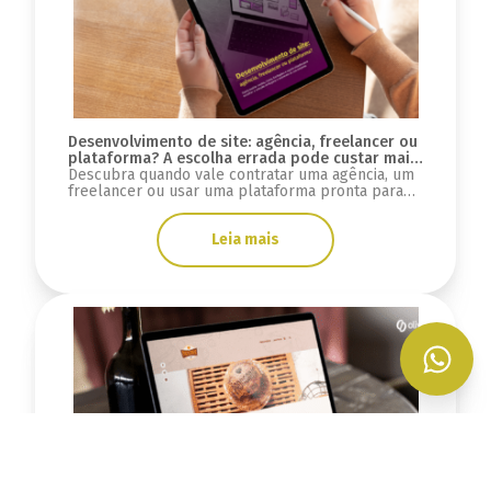
Desenvolvimento de site: agência, freelancer ou
plataforma? A escolha errada pode custar mais
do que você imagina
Descubra quando vale contratar uma agência, um
freelancer ou usar uma plataforma pronta para
desenvolver seu site e evitar custos ocultos.
Leia mais