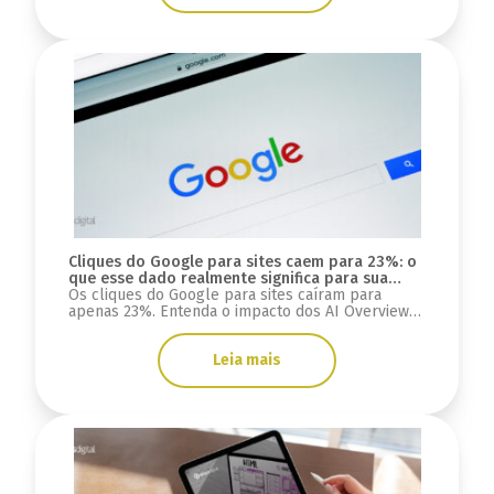
Cliques do Google para sites caem para 23%: o
que esse dado realmente significa para sua
estratégia digital?
Os cliques do Google para sites caíram para
apenas 23%. Entenda o impacto dos AI Overviews,
do GEO e o que muda para SEO, tráfego e mais.
Leia mais