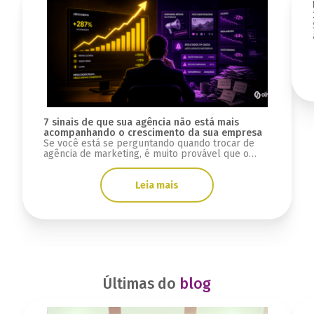
7 sinais de que sua agência não está mais
acompanhando o crescimento da sua empresa
Se você está se perguntando quando trocar de
agência de marketing, é muito provável que o
problema não tenha começado agora.
Normalmente, essa sensação aparece aos poucos.
Leia mais
Primeiro vem a impressão de que o marketing
perdeu velocidade. Depois, as reuniões começam
a parecer repetitivas, os relatórios deixam de
trazer clareza e o crescimento já não […]
Últimas do
blog