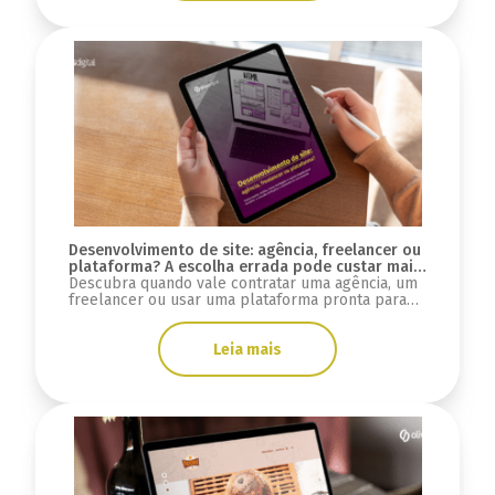
Desenvolvimento de site: agência, freelancer ou
plataforma? A escolha errada pode custar mais
do que você imagina
Descubra quando vale contratar uma agência, um
freelancer ou usar uma plataforma pronta para
desenvolver seu site e evitar custos ocultos.
Leia mais