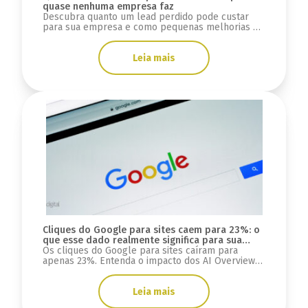
quase nenhuma empresa faz
Descubra quanto um lead perdido pode custar
para sua empresa e como pequenas melhorias na
conversão podem gerar milhares de reais.
Leia mais
Cliques do Google para sites caem para 23%: o
que esse dado realmente significa para sua
estratégia digital?
Os cliques do Google para sites caíram para
apenas 23%. Entenda o impacto dos AI Overviews,
do GEO e o que muda para SEO, tráfego e mais.
Leia mais