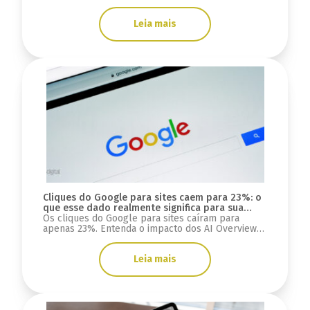
conversão podem gerar milhares de reais.
Leia mais
Cliques do Google para sites caem para 23%: o
que esse dado realmente significa para sua
estratégia digital?
Os cliques do Google para sites caíram para
apenas 23%. Entenda o impacto dos AI Overviews,
do GEO e o que muda para SEO, tráfego e mais.
Leia mais