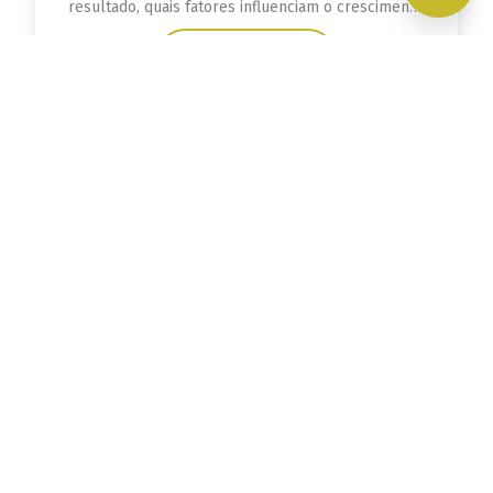
resultado, quais fatores influenciam o crescimento
orgânico e como medir evolução.
Leia mais
Quanto custa insistir em um site antigo?
Descubra quanto custa manter um site antigo e
veja os principais sinais de que chegou a hora de
criar uma nova plataforma.
Leia mais