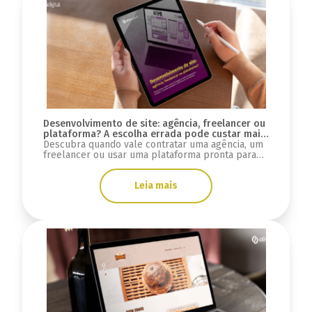
Desenvolvimento de site: agência, freelancer ou
plataforma? A escolha errada pode custar mais
do que você imagina
Descubra quando vale contratar uma agência, um
freelancer ou usar uma plataforma pronta para
desenvolver seu site e evitar custos ocultos.
Leia mais