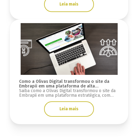
Leia mais
Como a Olivas Digital transformou o site da
Embrapii em uma plataforma de alta
performance e integração estratégica
Saiba como a Olivas Digital transformou o site da
Embrapii em uma plataforma estratégica, com
desenvolvimento sob medida e integrações.
Leia mais